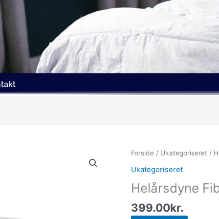
takt
Forside
/
Ukategoriseret
/ H
Ukategoriseret
Helårsdyne Fi
399.00
kr.