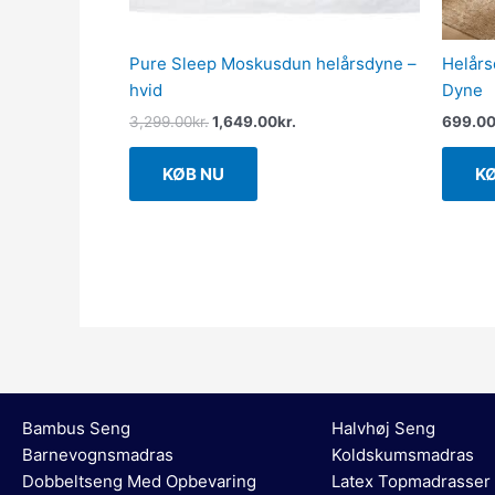
Pure Sleep Moskusdun helårsdyne –
Helårs
hvid
Dyne
3,299.00
kr.
1,649.00
kr.
699.0
KØB NU
K
Bambus Seng
Halvhøj Seng
Barnevognsmadras
Koldskumsmadras
Dobbeltseng Med Opbevaring
Latex Topmadrasser