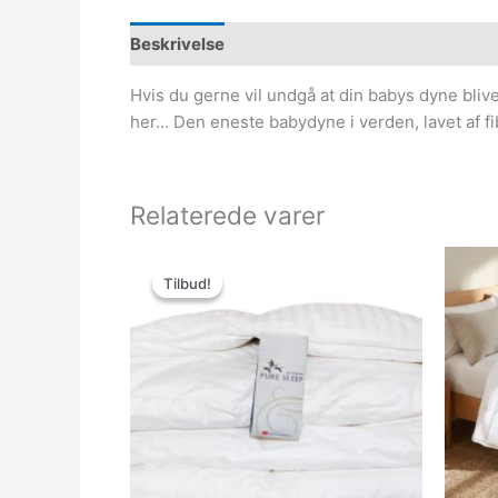
Beskrivelse
Hvis du gerne vil undgå at din babys dyne bliv
her… Den eneste babydyne i verden, lavet af fi
Relaterede varer
Den
Den
oprindelige
aktuelle
Tilbud!
Tilbud!
pris
pris
var:
er:
3,299.00kr..
1,649.00kr..