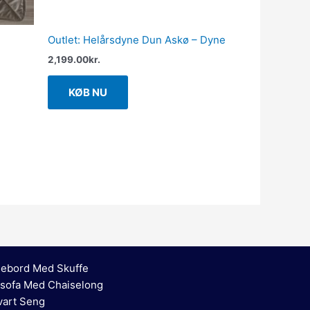
Outlet: Helårsdyne Dun Askø – Dyne
2,199.00
kr.
KØB NU
ebord Med Skuffe
sofa Med Chaiselong
vart Seng