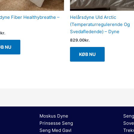
dyne Fiber Healthybreathe –
Helårsdyne Uld Arctic
(Temperaturregulerende Og
Svedafledende) – Dyne
0
kr.
829.00
kr.
ØB NU
KØB NU
Moskus Dyne
Seng
Prinsesse Seng
Sove
Seng Med Gavl
Trek