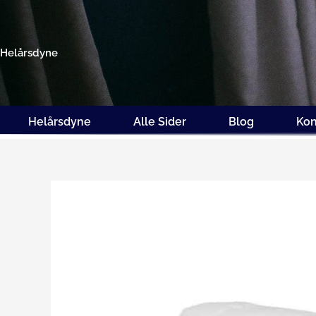
Gå
til
indholdet
Helårsdyne
Helårsdyne
Alle Sider
Blog
Kon