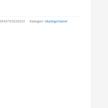
58948793628302
Kategori:
Ukategoriseret