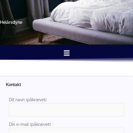
Gå
til
indholdet
Helårsdyne
Menu
Kontakt
Dit navn (påkrævet)
Din e-mail (påkrævet)