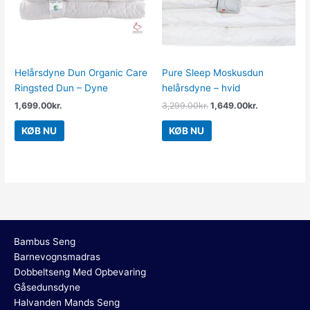
Helårsdyne Dun Organic Care
Pure Sleep Moskusdun
Ringsted Dun – Dyne
helårsdyne – hvid
1,699.00
kr.
3,299.00
kr.
1,649.00
kr.
KØB NU
KØB NU
Bambus Seng
Barnevognsmadras
Dobbeltseng Med Opbevaring
Gåsedunsdyne
Halvanden Mands Seng