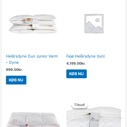
Helårsdyne Dun Junior Varm
Fejø Helårsdyne (lun)
– Dyne
4,199.00
kr.
999.00
kr.
KØB NU
KØB NU
Den
Den
oprindelige
aktuelle
Tilbud!
Tilbud!
pris
pris
var:
er:
3,299.00kr..
1,649.00kr..