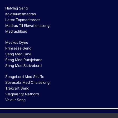
Halvhøj Seng
Koldskumsmadras
Latex Topmadrasser
Madras Til Elevationsseng
Madrastilbud
Moskus Dyne
Prinsesse Seng
Seng Med Gavl
Seng Med Rutsjebane
Seng Med Skrivebord
Sengebord Med Skuffe
Sovesofa Med Chaiselong
Trekvart Seng
Væghængt Natbord
Velour Seng
Copyright © 2026
Helårsdyne