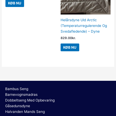
KØB NU
Helårsdyne Uld Arctic
(Temperaturregulerende Og
Svedafledende) – Dyne
829.00
kr.
KØB NU
Bambus Seng
Barnevognsmadras
Dobbeltseng Med Opbevaring
Gåsedunsdyne
Halvanden Mands Seng