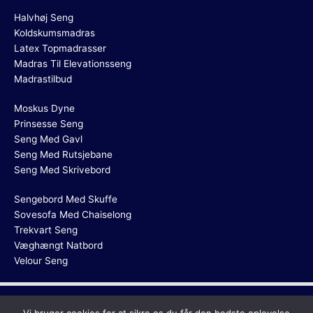
Halvhøj Seng
Koldskumsmadras
Latex Topmadrasser
Madras Til Elevationsseng
Madrastilbud
Moskus Dyne
Prinsesse Seng
Seng Med Gavl
Seng Med Rutsjebane
Seng Med Skrivebord
Sengebord Med Skuffe
Sovesofa Med Chaiselong
Trekvart Seng
Væghængt Natbord
Velour Seng
Copyright © 2026
Helårsdyne