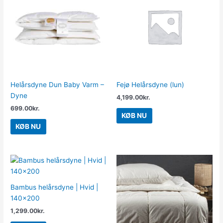
Helårsdyne Dun Baby Varm –
Fejø Helårsdyne (lun)
Dyne
4,199.00
kr.
699.00
kr.
KØB NU
KØB NU
Bambus helårsdyne | Hvid |
140×200
1,299.00
kr.