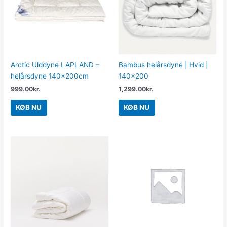
Arctic Ulddyne LAPLAND –
Bambus helårsdyne | Hvid |
helårsdyne 140x200cm
140×200
999.00
kr.
1,299.00
kr.
KØB NU
KØB NU