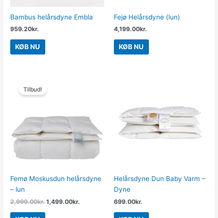
Bambus helårsdyne Embla
Fejø Helårsdyne (lun)
959.20
kr.
4,199.00
kr.
KØB NU
KØB NU
Den
Den
oprindelige
aktuelle
Tilbud!
pris
pris
var:
er:
2,999.00kr..
1,499.00kr..
Femø Moskusdun helårsdyne
Helårsdyne Dun Baby Varm –
– lun
Dyne
2,999.00
kr.
1,499.00
kr.
699.00
kr.