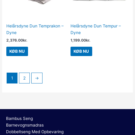
Helårsdyne Dun Temprakon –
Helårsdyne Dun Tempur –
Dyne
Dyne
2,376.00
kr.
1,199.00
kr.
KØB NU
KØB NU
1
2
→
Bambus Seng
Barnevognsmadras
Dobbeltseng Med Opbevaring