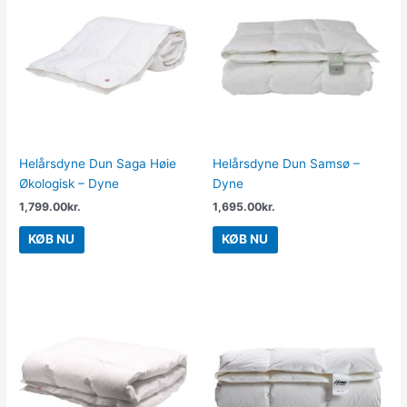
Helårsdyne Dun Saga Høie
Helårsdyne Dun Samsø –
Økologisk – Dyne
Dyne
1,799.00
kr.
1,695.00
kr.
KØB NU
KØB NU