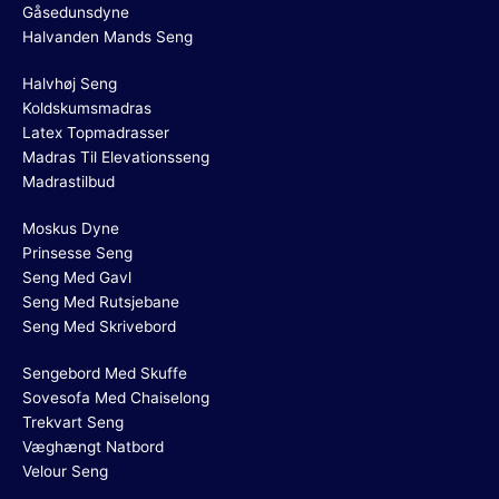
Gåsedunsdyne
Halvanden Mands Seng
Halvhøj Seng
Koldskumsmadras
Latex Topmadrasser
Madras Til Elevationsseng
Madrastilbud
Moskus Dyne
Prinsesse Seng
Seng Med Gavl
Seng Med Rutsjebane
Seng Med Skrivebord
Sengebord Med Skuffe
Sovesofa Med Chaiselong
Trekvart Seng
Væghængt Natbord
Velour Seng